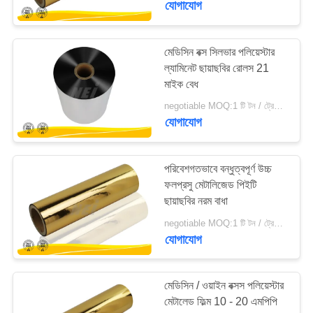
যোগাযোগ
মেডিসিন বক্স সিলভার পলিয়েস্টার
ল্যামিনেট ছায়াছবির রোলস 21
মাইক বেধ
negotiable MOQ:1 টি টন / ট্রেইলের অর্ডার আলোচনা সাপেক্ষ
যোগাযোগ
পরিবেশগতভাবে বন্ধুত্বপূর্ণ উচ্চ
ফলপ্রসু মেটালিজেড পিইটি
ছায়াছবির নরম বাধা
negotiable MOQ:1 টি টন / ট্রেইলের অর্ডার আলোচনা সাপেক্ষ
যোগাযোগ
মেডিসিন / ওয়াইন বক্সস পলিয়েস্টার
মেটালেড ফিল্ম 10 - 20 এমপিপি