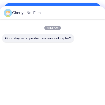
আমাদের সাথে যোগাযোগ করুন!
Cherry - Nei Film
সব
4:13 AM
Good day, what product are you looking for?
BOPP থার্মাল ল্যামিনেশন
গ্লাস ল্যামিনেশন ছায়াছবি
ছায়াছবি
ম্যাট ল্যামিনেশন ছায়াছবি
ডিজিটাল ল্যামিনেট ফিল্ম
নরম টাচ ল্যামিনেশন ছায়াছবির
এন্টি ভূত ফিল্ম
ধাতবজাত পোষা প্রাণীর ফিল্ম
টেক্সচার্ড ল্যামিনেশন ছায়াছবি