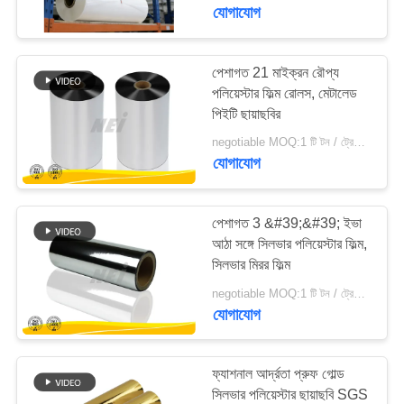
ভ্রমণ
যোগাযোগ
মান
পেশাগত 21 মাইক্রন রৌপ্য
পলিয়েস্টার ফিল্ম রোলস, মেটালেড
নিয়ন্ত্রণ
পিইটি ছায়াছবির
negotiable MOQ:1 টি টন / ট্রেইলের অর্ডার আলোচনা সাপেক্ষ
যোগাযোগ
যোগাযোগ
করুন
পেশাগত 3 &#39;&#39; ইভা
উদ্ধৃতির
আঠা সঙ্গে সিলভার পলিয়েস্টার ফিল্ম,
সিলভার মিরর ফিল্ম
জন্য
negotiable MOQ:1 টি টন / ট্রেইলের অর্ডার আলোচনা সাপেক্ষ
আবেদন
যোগাযোগ
সাইট
ফ্যাশনাল আর্দ্রতা প্রুফ গোল্ড
ম্যাপ
সিলভার পলিয়েস্টার ছায়াছবি SGS