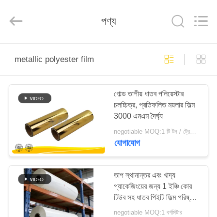
2026
GUANGDONG NEW ERA
COMPOSITE
পণ্য
MATERIAL CO., LTD..
All
Rights
Reserved.
বাড়ি
metallic polyester film
পণ্য
গোল্ড তাপীয় ধাতব পলিয়েস্টার
চলচ্চিত্র, প্রতিফলিত ময়লার ফিল্ম
VR
3000 এমএম দৈর্ঘ্য
প্রদর্শন
negotiable MOQ:1 টি টন / ট্রেইলের অর্ডার আলোচনা সাপেক্ষ
যোগাযোগ
আমাদের
সম্পর্কে
তাপ স্থানান্তর এবং খাদ্য
প্যাকেজিংয়ের জন্য 1 ইঞ্চি কোর
টিউব সহ ধাতব পিইটি ফিল্ম পরিষ্কার
কারখানা
চাক্ষুষ উপস্থিতির জন্য উপযুক্ত
negotiable MOQ:1 বর্গমিটার