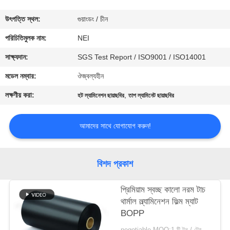
ভ্রমণ
উৎপত্তি স্থল:
গুয়াংডং / চীন
মান
পরিচিতিমুলক নাম:
NEI
নিয়ন্ত্রণ
সাক্ষ্যদান:
SGS Test Report / ISO9001 / ISO14001
মডেল নম্বার:
ঔজ্বল্যহীন
যোগাযোগ
লক্ষণীয় করা:
,
হট ল্যামিনেশন ছায়াছবির
তাপ ল্যামিনেট ছায়াছবির
করুন
আমাদের সাথে যোগাযোগ করুন!
উদ্ধৃতির
জন্য
বিশদ প্রকাশ
আবেদন
প্রিমিয়াম স্বচ্ছ কালো নরম টাচ
থার্মাল ল্ল্যামিনেশন ফিল্ম ম্যাট
সাইট
BOPP
ম্যাপ
negotiable MOQ:1 টি টন / ট্রেইলের অর্ডার আলোচনা সাপেক্ষ