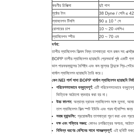
করণীয় চিকিত্সা
দুই পাশ
পৃষ্ঠের টান
38 Dyne / সেমি ≤ 42
ল্যামনেশন টিমপি
90 ± 10 ° সে
রোলারের চাপ
10 ~ 20 এমপিএ
ল্যামিনেশন স্পীড
20 ~ 70 এম
বর্ণনা:
তাপীয় ল্যামিনেশন ফিল্মস নিম্ন তাপমাত্রা গলে রজন সহ এক্সট্র
BOPP তাপীয় ল্যামিনেশন ছায়াছবি প্রেসভার্ক পৃষ্ঠ একটি গ্লস-
ভাল পারফরম্যান্সের বৈশিষ্ট্য এবং কম মূল্যের বিন্দুকে প্রি
থার্মাল ল্যামিনেশন ছায়াছবি তৈরি করে।
কেন NEI পার্ল সাদা BOPP থার্মাল ল্যামিনেশন ছায়াছবি নির্ব
পরিবেশগতভাবে বন্ধুত্বপূর্ণ:
এটি পরিবেশগতভাবে বন্ধুত্বপূর
ভিত্তিক আঠালো ব্যবহার করা হয় না।
উচ্চ ফাংশন:
অন্যান্য দ্রাবক ল্যামিনেশন সঙ্গে তুলনা, আমা
তাপ ল্যামিনেশন ফিল্ম স্পট ইউভি এবং গরম স্ট্যাম্পিং জন্
সহজ হ্যান্ডলিং:
প্রয়োজনীয় তাপমাত্রা পূরণ করা এবং প্
দক্ষ এবং শক্তির সঞ্চয়:
কোনও চলচ্চিত্রের অপচয়, আঠালো 
বিভিন্ন ধরণের মেশিনের সাথে সামঞ্জস্যপূর্ণ:
এই ছবিটি শুকনো