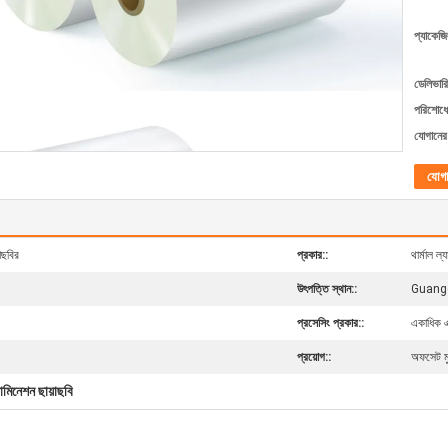
প্যাকেজি
ডেলিভারি
পরিশোধের
যোগানের 
যোগ
াছবির
প্রকার::
থার্মাল ল্
উৎপত্তি স্থান::
Guangd
প্রসেসিং প্রকার::
একাধিক এ
প্রয়োগ::
অফসেট মু
যামিনেশন ছায়াছবি