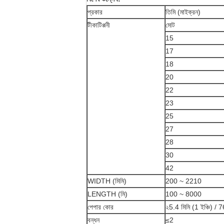
প্রকার
তিমি (মাইক্রন)
টীকাটিপ্পনী
মোট
15
17
18
20
22
23
25
27
28
30
42
WIDTH (মিমি)
200 ~ 2210
LENGTH (মি)
100 ~ 8000
পেপার কোর
২5.4 মিমি (1 ইঞ্চি) / 76
বন্ধন
≤2