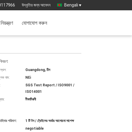
0117966
উদ্ধৃতির জন্য আবেদন
Bengali
নিয়ন্ত্রণ
যোগাযোগ করুন
বিবরণ:
 স্থল:
Guangdong, চীন
ুলক নাম:
NEi
:
SGS Test Report / ISO9001 /
ISO14001
বার:
টীকাটিপ্পনী
চাহিদার পরিমাণ:
1 টি টন / ট্রেইলের অর্ডার আলোচনা সাপেক্ষ
negotiable