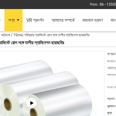
বিক্রয় :
86--1350
ি
পণ্য
VR প্রদর্শন
আমাদের সম্পর্কে
কারখানা ভ্রমণ
মান 
 আঠালো / 15mic পরিষ্কার ল্যামিনেট রোল সঙ্গে তাপীয় ল্যামিনেশন ছায়াছবির
নেট রোল সঙ্গে তাপীয় ল্যামিনেশন ছায়াছবির
পণ্যের 
উৎপত্তি
পরিচিতিম
সাক্ষ্যদান
মডেল নম্
প্রদান:
ন্যূনতম 
মূল্য: