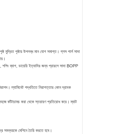
্ঠ মুদ্রিত পৃষ্ঠায় উপলব্ধ মান যোগ সমাপ্ত। গ্লস পার্ল সাদা
ায়।
টস, শপিং ব্যাগ, ডায়েরি ইত্যাদির জন্য প্রারলে সাদা BOPP
য নিরাপদ। ল্যামিনেট পদ্ধতিতে নিরাপত্তার কোন দ্রাবক
 সহজে কাঁটাচামচ করা থেকে স্তরায়ণ প্রতিরোধ করে।
ম্যাট
ষুদ্র সমন্বয়কে মেশিনে তৈরি করতে হবে।