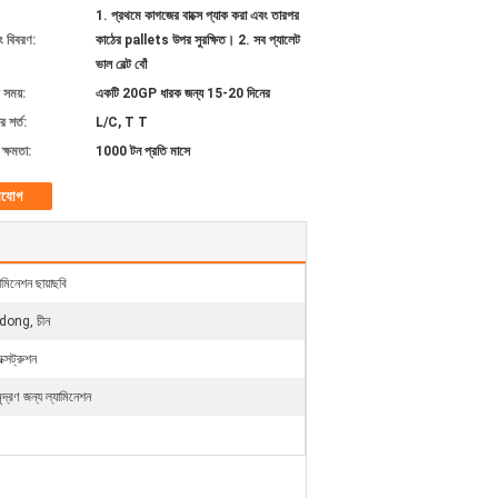
1. প্রথমে কাগজের বাক্সে প্যাক করা এবং তারপর
ং বিবরণ:
কাঠের pallets উপর সুরক্ষিত। 2. সব প্যালেট
ভাল বেল্ট বোঁ
 সময়:
একটি 20GP ধারক জন্য 15-20 দিনের
 শর্ত:
L/C, T T
ক্ষমতা:
1000 টন প্রতি মাসে
াযোগ
যামিনেশন ছায়াছবি
ong, চীন
ক্সট্রুশন
দ্রণ জন্য ল্যামিনেশন