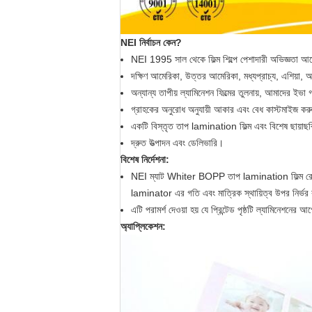
NEI নির্বাচন কেন?
NEI 1995 সাল থেকে ফিল্ম শিল্পে পেশাদারী অভিজ্ঞতা আছ
দক্ষিণ আমেরিকা, উত্তর আমেরিকা, মধ্যপ্রাচ্য, এশিয়া
অন্যান্য তাপীয় ল্যামিনেশন ফিল্মের তুলনায়, আমাদের ই
গ্রাহকের অনুরোধ অনুযায়ী আকার এবং বেধ কাস্টমাইজ করু
একটি বিস্তৃত তাপ lamination ফিল্ম এবং বিশেষ ছায়াছ
দ্রুত উত্পাদন এবং ডেলিভারি।
বিশেষ নির্দেশনা:
NEI ম্যাট Whiter BOPP তাপ lamination ফিল্ম রোলার
laminator এর গতি এবং মাত্রিক স্থায়িত্ব উপর নির্ভর
এটি পরামর্শ দেওয়া হয় যে প্রিন্টেড পৃষ্ঠটি ল্যামিনেশনের আ
অ্যাপ্লিকেশন: