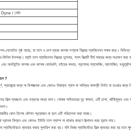
 Dyne / সেমি
ুশন-লেপেটেড পৃষ্ঠ আছে, যা তাপ ও ​​চাপ দ্বারা কাগজ পণ্যকে ফিল্মের ল্যামিনেশন সক্ষম করে। বিভিন্ন পৃষ
ফিনিস উপলব্ধ। ম্যাট তাপ ল্যামিনেশন ফিল্মের তুলনায়, গ্লস ফিল্মটি দীর্ঘ সময়ের জন্য সংরক্ষণ করা য
-পেইড এবং অনপিন্টেড কাগজ এবং কাগজ বোর্ডগুলি, বইয়ের কভার, প্রসেসর প্যাকেজিং, ম্যাগাজিন, ডকুমেন্
াচন
?
্ণ, স্বাস্থ্যের জন্য অ বিপজ্জনক এবং কোনও বিষাক্ত গ্যাস বা অস্থির সামগ্রী নির্গত না হওয়ার জন্
দের ফিল্ম স্বচ্ছতা এবং বন্ধনের মধ্যে ভাল।
শোষক পাউডারের দৃঢ় ক্ষমতা, এটি চাপা, ঝাঁকিযুক্ত এবং
য ভাল।
রয়োজনীয় কোন বিশেষ কৌশল প্রয়োজন না হলে এটি পরিচালনা করা সহজ।
দ্রাবক মিশ্রন এবং কোনও ইউভি তাপ ল্যাম্প না থাকার কারণে উত্পাদন খরচ হ্রাস পায়।
 ল্যামিনেটরতে ব্যবহার করার সুপারিশ করা হয়। যদি ভিজা ল্যামিনেটরে ফিল্ম ব্যবহার করা হয় তবে ক্