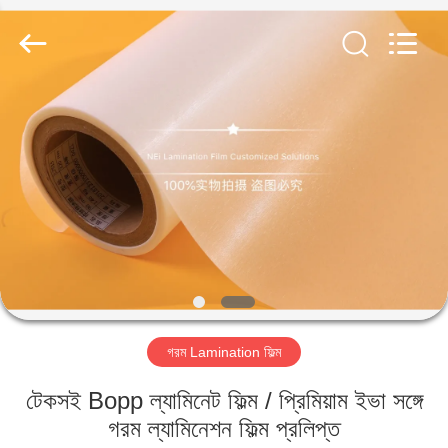
2026
GUANGDONG NEW ERA
COMPOSITE
MATERIAL CO., LTD..
All
Rights
Reserved.
বাড়ি
পণ্য
VR
প্রদর্শন
আমাদের
গরম Lamination ফিল্ম
সম্পর্কে
টেকসই Bopp ল্যামিনেট ফিল্ম / প্রিমিয়াম ইভা সঙ্গে
কারখানা
গরম ল্যামিনেশন ফিল্ম প্রলিপ্ত