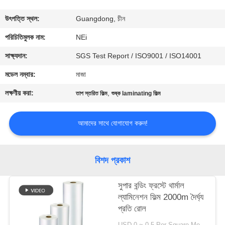
ভ্রমণ
উৎপত্তি স্থল:
Guangdong, চীন
মান
পরিচিতিমুলক নাম:
NEi
নিয়ন্ত্রণ
সাক্ষ্যদান:
SGS Test Report / ISO9001 / ISO14001
মডেল নম্বার:
মাজা
যোগাযোগ
লক্ষণীয় করা:
,
তাপ স্তরিত ফিল্ম
শুষ্ক laminating ফিল্ম
করুন
আমাদের সাথে যোগাযোগ করুন!
উদ্ধৃতির
জন্য
বিশদ প্রকাশ
আবেদন
সুপার বন্ডিং ফ্রস্টে থার্মাল
ল্যামিনেশন ফিল্ম 2000m দৈর্ঘ্য
সাইট
প্রতি রোল
ম্যাপ
USD 0 ~ 0.5 Per Square Meter MOQ:1000 স্কয়ার মিটার