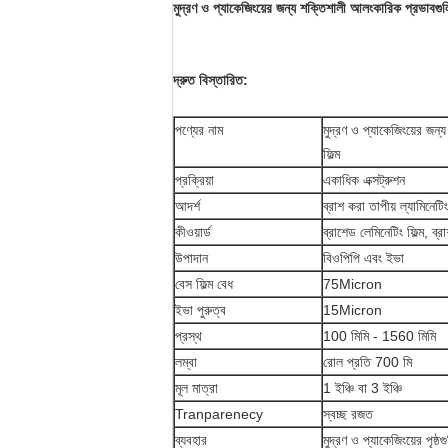
মুদ্রণ ও প্যাকেজিংয়ের জন্য শক্তিশালী আলংকারিক প্রভাবগুলির
দ্রুত বিস্তারিত:
পণ্যের নাম
মুদ্রণ ও প্যাকেজিংয়ের জন্
ফিল্ম
প্রক্রিয়া
একাধিক এক্সট্রুশন
আদর্শ
ব্রাশ করা তাপীয় ল্যামিনেটিং 
কীওয়ার্ড
ব্রাশেড লেমিনেটিং ফিল্ম, ব্
উপাদান
বিওপিপি এবং ইভা
বেস ফিল্ম বেধ
75Micron
ইভা পুরুত্ব
15Micron
প্রস্থ
100 মিমি - 1560 মিমি
লম্বা
রোল প্রতি 700 মি
মূল মাত্রা
1 ইঞ্চি বা 3 ইঞ্চি
Tranparenecy
স্বচ্ছ রজত
ব্যবহার
মুদ্রণ ও প্যাকেজিংয়ের পৃষ্ঠ