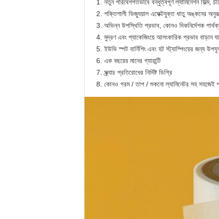
নতুন পরিবেশগতভাবে বন্ধুত্বপূর্ণ ল্যামিনেশন ফিল্ম, চীনে
শক্তিশালী ভিজ্যুয়াল এফেক্টযুক্ত ধাতু অঙ্কনের অনুর
অভিন্ন উপস্থিতি প্রভাব, কোনও দিকনির্দেশক পার্থক
মুদ্রণ এবং প্যাকেজিংয়ে আলংকারিক প্রভাব বাড়ান য
ইউভি স্পট বার্নিশিং এবং হট স্ট্যাম্পিংয়ের জন্য উপয
এক বছরের মানের গ্যারান্টি
স্ক্র্যাচ প্রতিরোধের নির্দিষ্ট ডিগ্রি
কোনও গরম / তাপ / শুকনো ল্যামিনেটর সহ সহজেই পণ