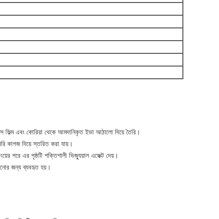
বেস ফিল্ম এবং কোরিয়া থেকে আমদানিকৃত ইভা আঠালো দিয়ে তৈরি।
াসরি কাগজ দিয়ে স্তরিত করা যায়।
য়ের পরে এর পৃষ্ঠটি শক্তিশালী ভিজ্যুয়াল এফেক্ট দেয়।
াজানোর জন্য ব্যবহৃত হয়।