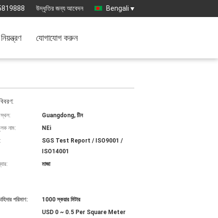
5819888
উদ্ধৃতির জন্য আবেদন
Bengali
নিয়ন্ত্রণ
যোগাযোগ করুন
বিবরণ:
 স্থল:
Guangdong, চীন
ুলক নাম:
NEi
:
SGS Test Report / ISO9001 /
ISO14001
বার:
মাজা
চাহিদার পরিমাণ:
1000 স্কয়ার মিটার
USD 0 ~ 0.5 Per Square Meter