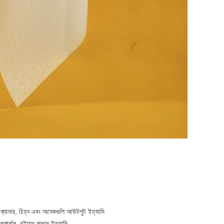
ার, ব্যানার, চিহ্ন এবং অনেকগুলি আউটপুট ইত্যাদি
কমার্কস, বইয়ের কভার ইত্যাদি