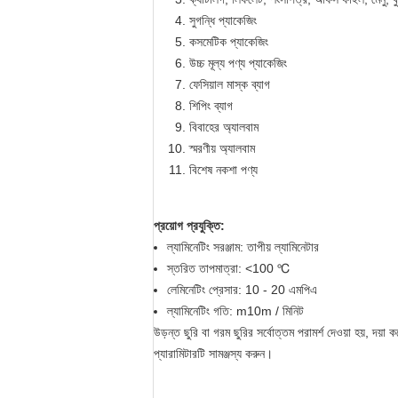
সুগন্ধি প্যাকেজিং
কসমেটিক প্যাকেজিং
উচ্চ মূল্য পণ্য প্যাকেজিং
ফেসিয়াল মাস্ক ব্যাগ
শিপিং ব্যাগ
বিবাহের অ্যালবাম
স্মরণীয় অ্যালবাম
বিশেষ নকশা পণ্য
প্রয়োগ প্রযুক্তি:
ল্যামিনেটিং সরঞ্জাম: তাপীয় ল্যামিনেটার
স্তরিত তাপমাত্রা: <100 ℃
লেমিনেটিং প্রেসার: 10 - 20 এমপিএ
ল্যামিনেটিং গতি: m10m / মিনিট
উড়ন্ত ছুরি বা গরম ছুরির সর্বোত্তম পরামর্শ দেওয়া হয়, দ
প্যারামিটারটি সামঞ্জস্য করুন।