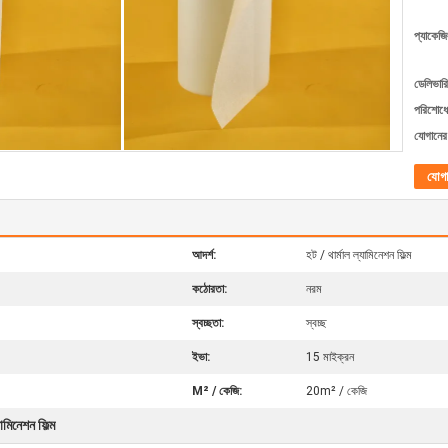
প্যাকেজি
ডেলিভারি
পরিশোধের
যোগানের 
যোগ
আদর্শ:
হট / থার্মাল ল্যামিনেশন ফিল্ম
কঠোরতা:
নরম
স্বচ্ছতা:
স্বচ্ছ
ইভা:
15 মাইক্রন
M² / কেজি:
20m² / কেজি
ামিনেশন ফিল্ম