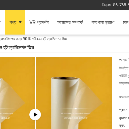
বিক্রয় :
86-768-
ি
পণ্য
VR প্রদর্শন
আমাদের সম্পর্কে
কারখানা ভ্রমণ
মান 
্যাকেজিংয়ের জন্য 90 টি মাইক্রন হট ল্যামিনেশন ফিল্ম
 হট ল্যামিনেশন ফিল্ম
পণ্যের 
উৎপত্তি
পরিচিতিম
সাক্ষ্যদান
মডেল নম্
প্রদান:
ন্যূনতম 
মূল্য: