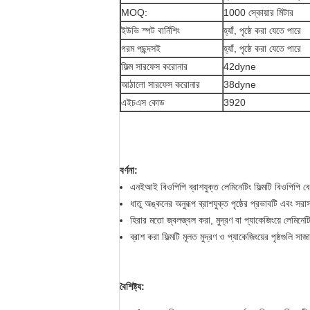
MOQ:
1000 স্কোয়ার মিটার
ইউভি স্পট বার্নিশিং
হ্যাঁ, পৃষ্ঠে করা যেতে পারে
গরম পছন্দসই
হ্যাঁ, পৃষ্ঠে করা যেতে পারে
ফিল্ম সারফেস করোনার
42dyne
আঠালো সারফেস করোনার
38dyne
এইচএস কোড
3920
বর্ণনা:
এনইআই বিওপিপি ব্রাশযুক্ত লেমিনেটিং ফিল্মটি বিওপিপি 
ধাতু অঙ্কনের অনুরূপ ব্রাশযুক্ত পৃষ্ঠের প্রভাবটি এবং সর
হিরার মতো জ্বলজ্বল করা, মুদ্রণ বা প্যাকেজিংয়ে লেমিনেটিং
ব্রাশ করা ফিল্মটি মূলত মুদ্রণ ও প্যাকেজিংয়ের পৃষ্ঠগুলি স
বৈশিষ্ট্য: