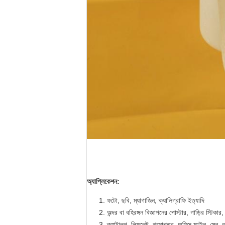
অ্যাপ্লিকেশন:
ফটো, ছবি, ম্যাগাজিন, ক্যালিগ্রাফি ইত্যাদি
অন্দর বা বহিরঙ্গন বিজ্ঞাপনের পোস্টার, গাড়ির স্টিক
ক্যাটালগ, লিফলেট, শংসাপত্র, অফিস ফাইল, মেনু, বু