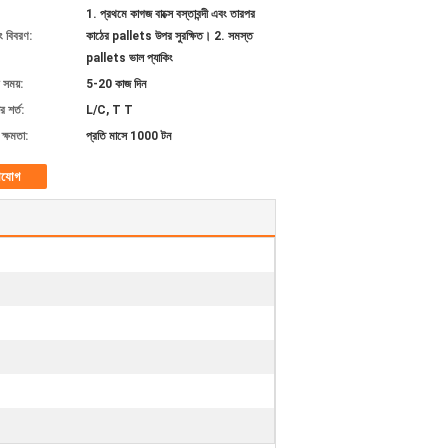
1. প্রথমে কাগজ বাক্সে বস্তাবন্দী এবং তারপর
ং বিবরণ:
কাঠের pallets উপর সুরক্ষিত। 2. সমস্ত
pallets ভাল প্যাকিং
 সময়:
5-20 কাজ দিন
 শর্ত:
L/C, T T
ক্ষমতা:
প্রতি মাসে 1000 টন
াযোগ