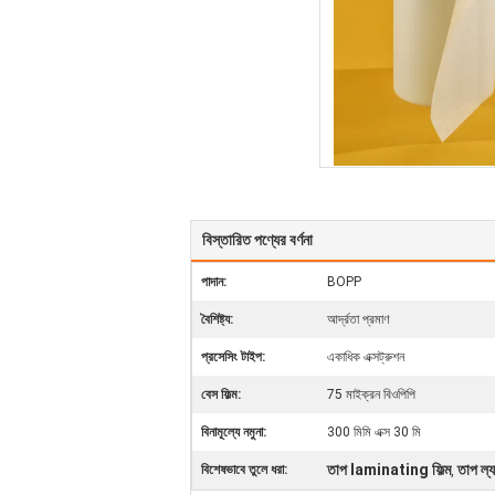
বিস্তারিত পণ্যের বর্ণনা
পাদান:
BOPP
বৈশিষ্ট্য:
আর্দ্রতা প্রমাণ
প্রসেসিং টাইপ:
একাধিক এক্সট্রুশন
বেস ফিল্ম:
75 মাইক্রন বিওপিপি
বিনামূল্যে নমুনা:
300 মিমি এক্স 30 মি
তাপ laminating ফিল্ম
তাপ ল্য
বিশেষভাবে তুলে ধরা:
,