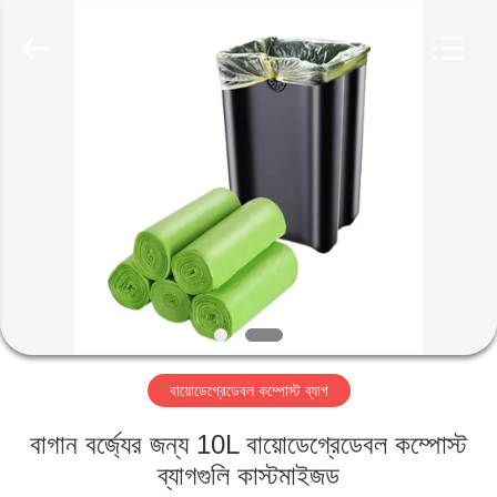
2026
GUANGDONG NEW ERA
COMPOSITE
MATERIAL CO., LTD..
All
Rights
Reserved.
বাড়ি
পণ্য
VR
প্রদর্শন
আমাদের
বায়োডেগ্রেডেবল কম্পোস্ট ব্যাগ
সম্পর্কে
বাগান বর্জ্যের জন্য 10L বায়োডেগ্রেডেবল কম্পোস্ট
কারখানা
ব্যাগগুলি কাস্টমাইজড