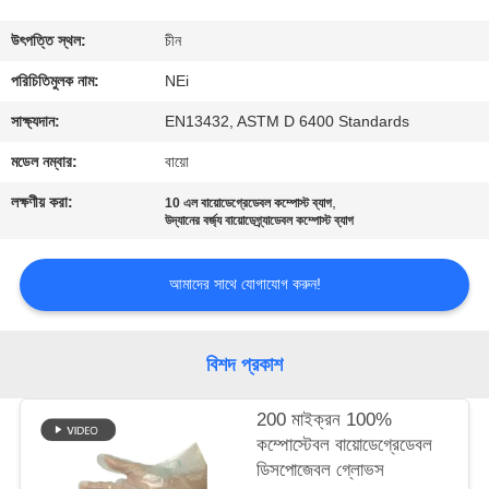
ভ্রমণ
উৎপত্তি স্থল:
চীন
মান
পরিচিতিমুলক নাম:
NEi
নিয়ন্ত্রণ
সাক্ষ্যদান:
EN13432, ASTM D 6400 Standards
মডেল নম্বার:
বায়ো
যোগাযোগ
লক্ষণীয় করা:
,
10 এল বায়োডেগ্রেডেবল কম্পোস্ট ব্যাগ
করুন
উদ্যানের বর্জ্য বায়োডেগ্র্যাডেবল কম্পোস্ট ব্যাগ
আমাদের সাথে যোগাযোগ করুন!
উদ্ধৃতির
জন্য
বিশদ প্রকাশ
আবেদন
200 মাইক্রন 100%
সাইট
কম্পোস্টেবল বায়োডেগ্রেডেবল
ডিসপোজেবল গ্লোভস
ম্যাপ