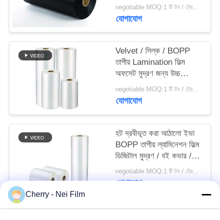
negotiable MOQ:1 টি টন / ট্রেইলের অর্ডার আলোচনা সাপেক্ষ
যোগাযোগ
PRIVACY
POLICY
Velvet / সিল্ক / BOPP
তাপীয় Lamination ফিল্ম
অফসেট মুদ্রণ জন্য উচ্চ
স্থায়িত্ব এবং নরমতা
negotiable MOQ:1 টি টন / ট্রেইলের অর্ডার আলোচনা সাপেক্ষ
যোগাযোগ
হট দ্রবীভূত করা আঠালো ইভা
BOPP তাপীয় ল্যামিনেশন ফিল্ম
ডিজিটাল মুদ্রণ / বই কভার /
উপহার বক্স জন্য
negotiable MOQ:1 টি টন / ট্রেইলের অর্ডার আলোচনা সাপেক্ষ
যোগাযোগ
Cherry - Nei Film