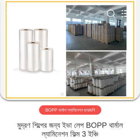
2026
GUANGDONG NEW ERA
COMPOSITE
MATERIAL CO., LTD..
All
Rights
Reserved.
বাড়ি
পণ্য
VR
প্রদর্শন
আমাদের
BOPP থার্মাল ল্যামিনেশন ছায়াছবি
সম্পর্কে
মুদ্রণ শিল্পের জন্য ইভা লেপ BOPP থার্মাল
কারখানা
ল্যামিনেশন ফিল্ম 3 ইঞ্চি