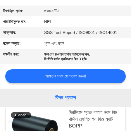
ভ্রমণ
উৎপত্তি স্থল:
গুয়াংডং/চীন
মান
পরিচিতিমুলক নাম:
NEI
নিয়ন্ত্রণ
সাক্ষ্যদান:
SGS Test Report / ISO9001 / ISO14001
মডেল নম্বার:
গ্লস এবং ম্যাট
যোগাযোগ
লক্ষণীয় করা:
,
ইভা লেপ বিওপিপি তাপীয় ল্যামিনেশন ফিল্ম
করুন
বিওপিপি থার্মাল ল্যামিনেশন ফিল্ম 3 ইঞ্চি
আমাদের সাথে যোগাযোগ করুন!
উদ্ধৃতির
জন্য
বিশদ প্রকাশ
আবেদন
প্রিমিয়াম স্বচ্ছ কালো নরম টাচ
সাইট
থার্মাল ল্ল্যামিনেশন ফিল্ম ম্যাট
BOPP
ম্যাপ