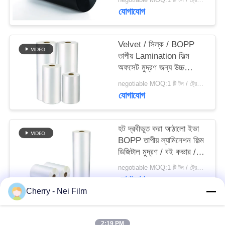
যোগাযোগ
PRIVACY
POLICY
Velvet / সিল্ক / BOPP
তাপীয় Lamination ফিল্ম
অফসেট মুদ্রণ জন্য উচ্চ
স্থায়িত্ব এবং নরমতা
negotiable MOQ:1 টি টন / ট্রেইলের অর্ডার আলোচনা সাপেক্ষ
যোগাযোগ
হট দ্রবীভূত করা আঠালো ইভা
BOPP তাপীয় ল্যামিনেশন ফিল্ম
ডিজিটাল মুদ্রণ / বই কভার /
উপহার বক্স জন্য
negotiable MOQ:1 টি টন / ট্রেইলের অর্ডার আলোচনা সাপেক্ষ
যোগাযোগ
Cherry - Nei Film
সব
2:19 PM