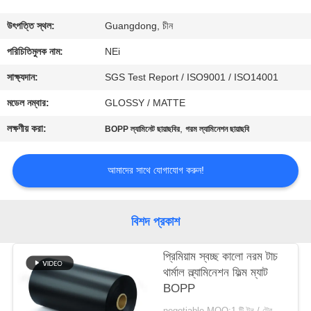
ভ্রমণ
উৎপত্তি স্থল:
Guangdong, চীন
মান
পরিচিতিমুলক নাম:
NEi
নিয়ন্ত্রণ
সাক্ষ্যদান:
SGS Test Report / ISO9001 / ISO14001
মডেল নম্বার:
GLOSSY / MATTE
যোগাযোগ
লক্ষণীয় করা:
,
BOPP ল্যামিনেট ছায়াছবির
গরম ল্যামিনেশন ছায়াছবি
করুন
আমাদের সাথে যোগাযোগ করুন!
উদ্ধৃতির
জন্য
বিশদ প্রকাশ
আবেদন
প্রিমিয়াম স্বচ্ছ কালো নরম টাচ
থার্মাল ল্ল্যামিনেশন ফিল্ম ম্যাট
সাইট
BOPP
ম্যাপ
negotiable MOQ:1 টি টন / ট্রেইলের অর্ডার আলোচনা সাপেক্ষ