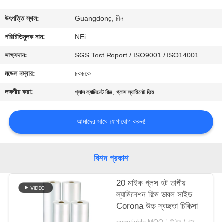
ভ্রমণ
উৎপত্তি স্থল:
Guangdong, চীন
মান
পরিচিতিমুলক নাম:
NEi
নিয়ন্ত্রণ
সাক্ষ্যদান:
SGS Test Report / ISO9001 / ISO14001
মডেল নম্বার:
চকচকে
যোগাযোগ
লক্ষণীয় করা:
,
গ্লাস ল্যামিনেট ফিল্ম
গ্লাস ল্যামিনেট ফিল্ম
করুন
আমাদের সাথে যোগাযোগ করুন!
উদ্ধৃতির
জন্য
বিশদ প্রকাশ
আবেদন
20 মাইক গ্লস হট তাপীয়
ল্যামিনেশন ফিল্ম ডাবল সাইড
সাইট
Corona উচ্চ স্বচ্ছতা চিকিত্সা
ম্যাপ
negotiable MOQ:1 টি টন / ট্রেইলের অর্ডার আলোচনা সাপেক্ষ