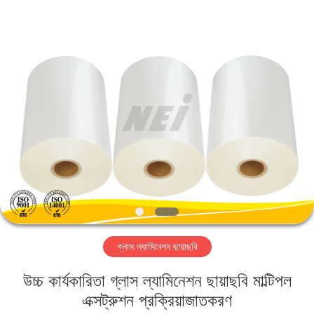
2026
GUANGDONG NEW ERA
COMPOSITE
MATERIAL CO., LTD..
All
Rights
Reserved.
বাড়ি
পণ্য
VR
প্রদর্শন
আমাদের
গ্লাস ল্যামিনেশন ছায়াছবি
সম্পর্কে
উচ্চ কার্যকারিতা গ্লাস ল্যামিনেশন ছায়াছবি মাল্টিপল
কারখানা
এক্সট্রুশন প্রক্রিয়াজাতকরণ