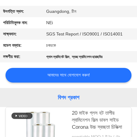
ভ্রমণ
উৎপত্তি স্থল:
Guangdong, চীন
মান
পরিচিতিমুলক নাম:
NEi
নিয়ন্ত্রণ
সাক্ষ্যদান:
SGS Test Report / ISO9001 / ISO14001
মডেল নম্বার:
চকচকে
যোগাযোগ
লক্ষণীয় করা:
,
গ্লাস ল্যামিনেট ফিল্ম
স্বচ্ছ ল্যামিনেশন ছায়াছবির
করুন
আমাদের সাথে যোগাযোগ করুন!
উদ্ধৃতির
জন্য
বিশদ প্রকাশ
আবেদন
20 মাইক গ্লস হট তাপীয়
ল্যামিনেশন ফিল্ম ডাবল সাইড
সাইট
Corona উচ্চ স্বচ্ছতা চিকিত্সা
ম্যাপ
negotiable MOQ:1 টি টন / ট্রেইলের অর্ডার আলোচনা সাপেক্ষ