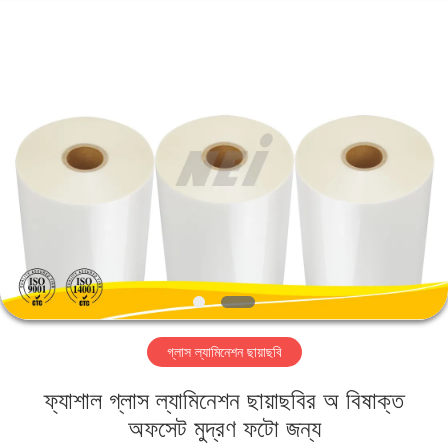
2026
GUANGDONG NEW ERA
COMPOSITE
MATERIAL CO., LTD..
All
Rights
Reserved.
বাড়ি
পণ্য
VR
প্রদর্শন
আমাদের
গ্লাস ল্যামিনেশন ছায়াছবি
সম্পর্কে
ফ্যাশাল গ্লাস ল্যামিনেশন ছায়াছবির অ বিষাক্ত
কারখানা
অফসেট মুদ্রণ ফটো জন্য