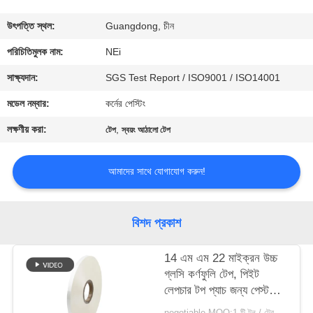
ভ্রমণ
উৎপত্তি স্থল:
Guangdong, চীন
মান
পরিচিতিমুলক নাম:
NEi
নিয়ন্ত্রণ
সাক্ষ্যদান:
SGS Test Report / ISO9001 / ISO14001
মডেল নম্বার:
কর্নের পেস্টিং
যোগাযোগ
লক্ষণীয় করা:
,
টেপ
স্বয়ং আঠালো টেপ
করুন
আমাদের সাথে যোগাযোগ করুন!
উদ্ধৃতির
জন্য
বিশদ প্রকাশ
আবেদন
14 এম এম 22 মাইক্রন উচ্চ
গ্লসি কর্ণফুলি টেপ, পিইট
সাইট
লেপচার টপ প্যাচ জন্য পেস্ট
ম্যাপ
পেস্ট
negotiable MOQ:1 টি টন / ট্রেইলের অর্ডার আলোচনা সাপেক্ষ