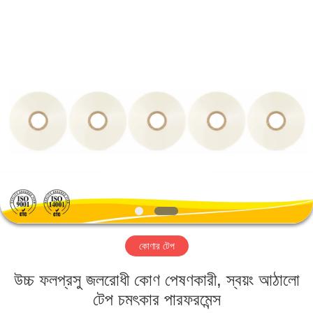
2026
GUANGDONG NEW ERA
COMPOSITE
MATERIAL CO., LTD..
All
Rights
Reserved.
বাড়ি
পণ্য
VR
প্রদর্শন
আমাদের
কোণার টেপ
সম্পর্কে
উচ্চ ফলপ্রসু জলরোধী কোণ পেষণকারী, স্বয়ং আঠালো
কারখানা
টেপ চমৎকার পারফরমেন্স