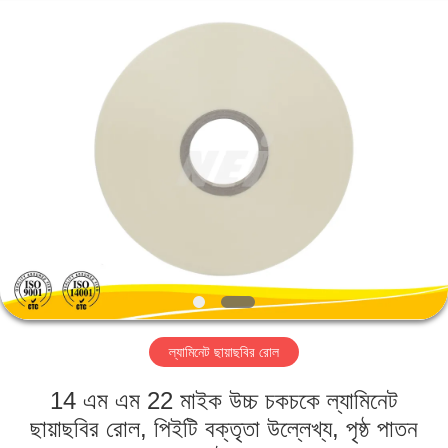
2026
GUANGDONG NEW ERA
COMPOSITE
MATERIAL CO., LTD..
All
Rights
Reserved.
বাড়ি
পণ্য
VR
প্রদর্শন
আমাদের
ল্যামিনেট ছায়াছবির রোল
সম্পর্কে
14 এম এম 22 মাইক উচ্চ চকচকে ল্যামিনেট
কারখানা
ছায়াছবির রোল, পিইটি বক্তৃতা উল্লেখ্য, পৃষ্ঠ পাতন