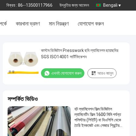
বিক্রয় :
86--13500117966
উদ্ধৃতির জন্য আবেদন
Bengali
র্কে
কারখানা ভ্রমণ
মান নিয়ন্ত্রণ
যোগাযোগ করুন
কাস্টম ডিজিটাল Presswork ছবি ল্যামিনেশন ছায়াছবির
SGS ISO14001 সার্টিফিকেশন
এখনই যোগাযোগ করুন
আরও জানুন
সম্পর্কিত ভিডিও
হট ল্যামিনেশন ফিল্ম ডিজিটাল
ল্যামিনেটিং ফিল্ম 1600 মিমি পর্যন্ত
পলিস্টার (পিইটি) বা বিওপিপি থেকে
তৈরি ইনকজেট এবং লেজার প্রিন্টের
জন্য উপযুক্ত