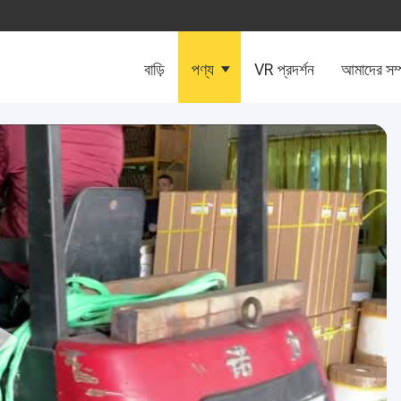
বাড়ি
পণ্য
VR প্রদর্শন
আমাদের সম্প