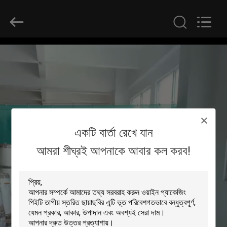
2026
GUANGDONG NEW ERA
COMPOSITE
MATERIAL CO., LTD..
All
Rights
Reserved.
বাড়ি
পণ্য
VR
একটি বার্তা রেখে যান
প্রদর্শন
আমরা শীঘ্রই আপনাকে আবার কল করব!
আমাদের
সম্পর্কে
কারখানা