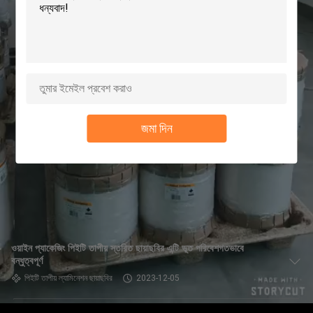
ভ্রমণ
মান
নিয়ন্ত্রণ
যোগাযোগ
জমা দিন
করুন
উদ্ধৃতির
জন্য
আবেদন
ওয়াইন প্যাকেজিং পিইটি তাপীয় স্তরিত ছায়াছবির এন্টি ভূত পরিবেশগতভাবে
বন্ধুত্বপূর্ণ
সাইট
পিইটি তাপীয় ল্যামিনেশন ছায়াছবির
2023-12-05
ম্যাপ