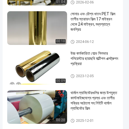
BOPP থার্মাল ল্যামিনেশন ছায়াছবি
01:04
2026-02-06
সোনার এবং রৌপ্য ধাতব PET ফিল্ম
তাপীয় স্তরায়ন ফিল্ম 17 মাইক্রন
থেকে 24 মাইক্রন, মধ্যপ্রাচ্যে
জনপ্রিয়
ধাতবজাত পোষা প্রাণীর ফিল্ম
00:10
2024-06-12
উচ্চ কার্যকারিতা গোল্ড সিলভার
পলিয়েস্টার ছায়াছবি মাল্টিপল এক্সট্রুশন
প্রক্রিয়া
ধাতবজাত পোষা প্রাণীর ফিল্ম
2023-12-05
00:09
থার্মাল ল্যামিনেটরগুলির জন্য উপযুক্ত
কাস্টমাইজযোগ্য প্রস্থ এবং তাপীয়
সক্রিয় আঠালো সহ পিইটি থার্মাল
ল্যামিনেটর ফিল্ম
পিইটি তাপীয় ল্যামিনেশন ছায়াছবির
00:20
2025-12-01